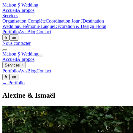
Maison.
S
Wedding
Accueil
À propos
Services
Organisation Complète
Coordination Jour J
Destination
Wedding
Cérémonie Laïque
Décoration & Design Floral
Portfolio
Avis
Blog
Contact
fr
en
Nous contacter
Maison.
S
Wedding
Accueil
À propos
Services
+
Portfolio
Avis
Blog
Contact
fr
en
← Portfolio
Alexine & Ismaël