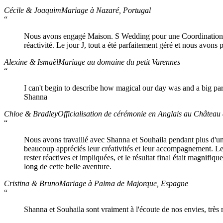
Cécile & Joaquim
Mariage à Nazaré, Portugal
“
Nous avons engagé Maison. S Wedding pour une Coordination de 
réactivité. Le jour J, tout a été parfaitement géré et nous avons 
Alexine & Ismaël
Mariage au domaine du petit Varennes
“
I can't begin to describe how magical our day was and a big p
Shanna
Chloe & Bradley
Officialisation de cérémonie en Anglais au Château
“
Nous avons travaillé avec Shanna et Souhaila pendant plus d'un 
beaucoup appréciés leur créativités et leur accompagnement. Le 
rester réactives et impliquées, et le résultat final était magnif
long de cette belle aventure.
Cristina & Bruno
Mariage à Palma de Majorque, Espagne
“
Shanna et Souhaila sont vraiment à l'écoute de nos envies, très