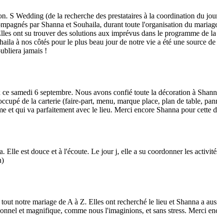
. S Wedding (de la recherche des prestataires à la coordination du jour
agnés par Shanna et Souhaila, durant toute l'organisation du mariage a é
Elles ont su trouver des solutions aux imprévus dans le programme de la
aila à nos côtés pour le plus beau jour de notre vie a été une source de
bliera jamais !
samedi 6 septembre. Nous avons confié toute la décoration à Shanna. El
ccupé de la carterie (faire-part, menu, marque place, plan de table, pann
me et qui va parfaitement avec le lieu. Merci encore Shanna pour cette d
 Elle est douce et à l'écoute. Le jour j, elle a su coordonner les activité
n)
ut notre mariage de A à Z. Elles ont recherché le lieu et Shanna a aussi
nnel et magnifique, comme nous l'imaginions, et sans stress. Merci enco