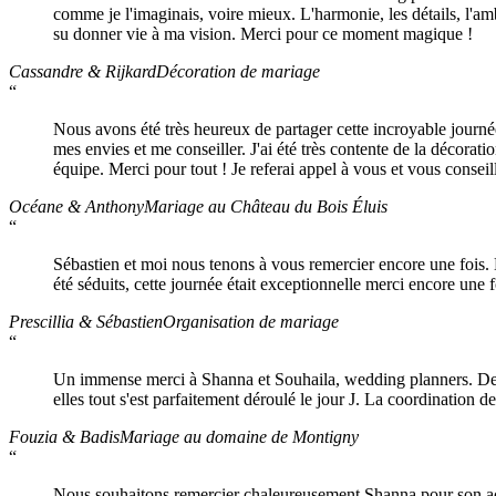
comme je l'imaginais, voire mieux. L'harmonie, les détails, l'am
su donner vie à ma vision. Merci pour ce moment magique !
Cassandre & Rijkard
Décoration de mariage
“
Nous avons été très heureux de partager cette incroyable journ
mes envies et me conseiller. J'ai été très contente de la décoratio
équipe. Merci pour tout ! Je referai appel à vous et vous conseil
Océane & Anthony
Mariage au Château du Bois Éluis
“
Sébastien et moi nous tenons à vous remercier encore une fois. M
été séduits, cette journée était exceptionnelle merci encore une
Prescillia & Sébastien
Organisation de mariage
“
Un immense merci à Shanna et Souhaila, wedding planners. Deux 
elles tout s'est parfaitement déroulé le jour J. La coordination de
Fouzia & Badis
Mariage au domaine de Montigny
“
Nous souhaitons remercier chaleureusement Shanna pour son ac