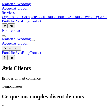
Maison.
S
Wedding
Accueil
À propos
Services
Organisation Complète
Coordination Jour J
Destination Wedding
Cérém
Portfolio
Avis
Blog
Contact
fr
en
Nous contacter
Maison.
S
Wedding
Accueil
À propos
Services
+
Portfolio
Avis
Blog
Contact
fr
en
Avis Clients
Ils nous ont fait confiance
Témoignages
Ce que nos couples disent de nous
“