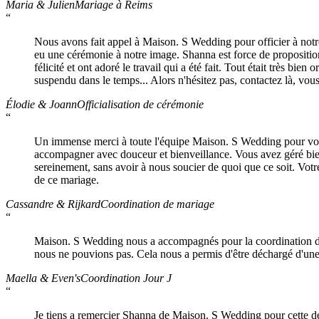
Maria & Julien
Mariage à Reims
“
Nous avons fait appel à Maison. S Wedding pour officier à notre
eu une cérémonie à notre image. Shanna est force de proposition sa
félicité et ont adoré le travail qui a été fait. Tout était très bi
suspendu dans le temps... Alors n'hésitez pas, contactez là, vous
Élodie & Joann
Officialisation de cérémonie
“
Un immense merci à toute l'équipe Maison. S Wedding pour votre 
accompagner avec douceur et bienveillance. Vous avez géré bie
sereinement, sans avoir à nous soucier de quoi que ce soit. Votre
de ce mariage.
Cassandre & Rijkard
Coordination de mariage
“
Maison. S Wedding nous a accompagnés pour la coordination de la
nous ne pouvions pas. Cela nous a permis d'être déchargé d'une
Maella & Even's
Coordination Jour J
“
Je tiens a remercier Shanna de Maison. S Wedding pour cette déco