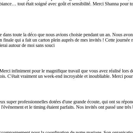
biance… tout était soigné avec goût et sensibilité. Merci Shanna pour to
ée dans toute la déco que nous avions choisie pendant un an. Nous avo
n finale qui a fait un carton plein auprès de mes invités ! Cette journée n'
lerai autour de moi sans souci
erci infiniment pour le magnifique travail que vous avez réalisé lors de
 fois. C'était vraiment un week-end incroyable et inoubliable. Merci pour
super professionnelles dotées d'une grande écoute, qui ont su répondre 
 l'événement et le timing étaient parfaits. Nos invités ont passé une très 
compagnement pour la coordination de notre mariage. Son organisation,