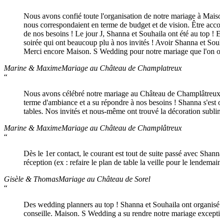
Nous avons confié toute l'organisation de notre mariage à Maison
nous correspondaient en terme de budget et de vision. Être accomp
de nos besoins ! Le jour J, Shanna et Souhaila ont été au top ! 
soirée qui ont beaucoup plu à nos invités ! Avoir Shanna et Souh
Merci encore Maison. S Wedding pour notre mariage que l'on ou
Marine & Maxime
Mariage au Château de Champlatreux
“
Nous avons célébré notre mariage au Château de Champlâtreux ce 
terme d'ambiance et a su répondre à nos besoins ! Shanna s'est o
tables. Nos invités et nous-même ont trouvé la décoration subli
Marine & Maxime
Mariage au Château de Champlâtreux
“
Dès le 1er contact, le courant est tout de suite passé avec Shanna.
réception (ex : refaire le plan de table la veille pour le lendemai
Gisèle & Thomas
Mariage au Château de Sorel
“
Des wedding planners au top ! Shanna et Souhaila ont organisé to
conseille. Maison. S Wedding a su rendre notre mariage exceptio