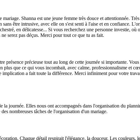
 mariage. Shanna est une jeune femme très douce et attentionnée. Très à 
ns être intrusive, avec elle on s'est senti à l'aise et en confiance. L'or
en orchestré, en délicatesse... Si vous recherchez une personne investie, o
 ne serez pas déçus. Merci pour tout ce que tu as fait.
présence précieuse tout au long de cette journée si importante. Vous ave
n plus que ce qui vous incombait, avec calme, professionnalisme et cœu
 implication a fait toute la différence. Merci infiniment pour votre trav
 journée. Elles nous ont accompagnés dans l'organisation du planning et
 des nombreuses tâches de l'organisation d'un mariage.
ration. Chaque détail respirait l'élégance, la douceur. Les couleurs, le