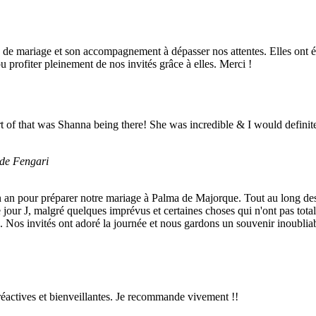
mariage et son accompagnement à dépasser nos attentes. Elles ont été 
pu profiter pleinement de nos invités grâce à elles. Merci !
art of that was Shanna being there! She was incredible & I would defi
 de Fengari
an pour préparer notre mariage à Palma de Majorque. Tout au long des pre
jour J, malgré quelques imprévus et certaines choses qui n'ont pas tota
ique. Nos invités ont adoré la journée et nous gardons un souvenir inoub
 réactives et bienveillantes. Je recommande vivement !!